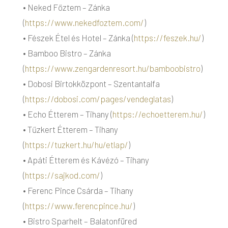
• Neked Főztem – Zánka
(
https://www.nekedfoztem.com/
)
• Fészek Étel és Hotel – Zánka (
https://feszek.hu/
)
• Bamboo Bistro – Zánka
(
https://www.zengardenresort.hu/bamboobistro
)
• Dobosi Birtokközpont – Szentantalfa
(
https://dobosi.com/pages/vendeglatas
)
• Echo Étterem – Tihany (
https://echoetterem.hu/
)
• Tűzkert Étterem – Tihany
(
https://tuzkert.hu/hu/etlap/
)
• Apáti Étterem és Kávézó – Tihany
(
https://sajkod.com/
)
• Ferenc Pince Csárda – Tihany
(
https://www.ferencpince.hu/
)
• Bistro Sparhelt – Balatonfüred