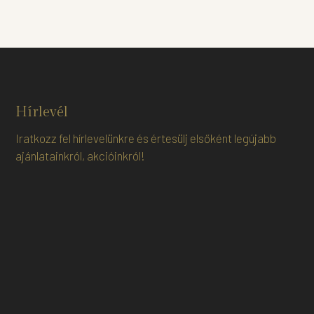
Hírlevél
Iratkozz fel hírlevelünkre és értesülj elsőként legújabb
ajánlatainkról, akcióinkról!