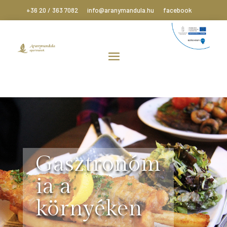
+36 20 / 363 7082
info@aranymandula.hu
facebook
Gasztronóm
ia a
környéken