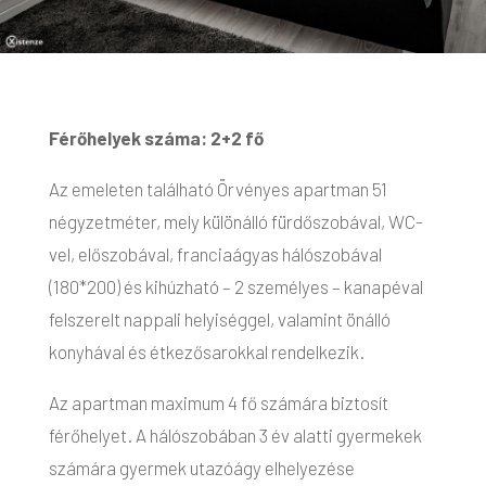
Férőhelyek száma: 2+2 fő
Az emeleten található Örvényes apartman 51
négyzetméter, mely különálló fürdőszobával, WC-
vel, előszobával, franciaágyas hálószobával
(180*200) és kihúzható – 2 személyes – kanapéval
felszerelt nappali helyiséggel, valamint önálló
konyhával és étkezősarokkal rendelkezik.
Az apartman maximum 4 fő számára biztosít
férőhelyet. A hálószobában 3 év alatti gyermekek
számára gyermek utazóágy elhelyezése