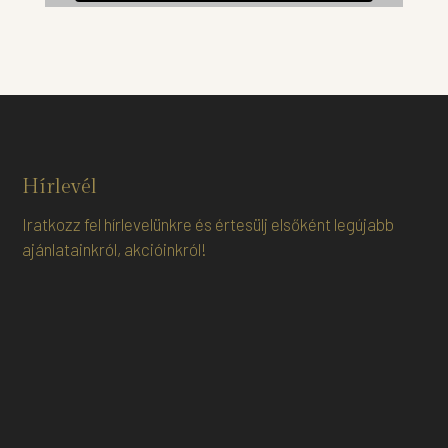
Hírlevél
Iratkozz fel hírlevelünkre és értesülj elsőként legújabb
ajánlatainkról, akcióinkról!