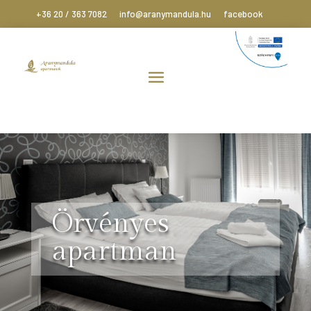
+36 20 / 363 7082
info@aranymandula.hu
facebook
Örvényes
apartman